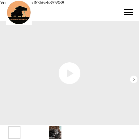
Verification: 42ed63b6eb855988 ...
...