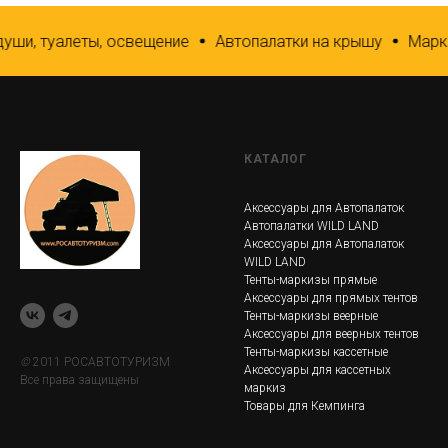
ши, туалеты, освещение
Автопалатки на крышу
Маркиз
КАТАЛОГ
Аксессуары для Автопалаток
Автопалатки WILD LAND
Аксессуары для Автопалаток
WILD LAND
Тенты-маркизы прямые
Аксессуары для прямых тентов
Тенты-маркизы веерные
Аксессуары для веерных тентов
Тенты-маркизы кассетные
©
2011 РОСАВТОТУРИЗМ
Аксессуары для кассетных
Все права защищены
маркиз
Товары для Кемпинга