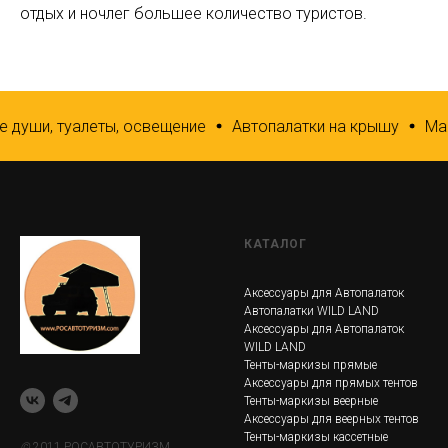
отдых и ночлег большее количество туристов.
 души, туалеты, освещение
Автопалатки на крышу
Мар
КАТАЛОГ
Аксессуары для Автопалаток
Автопалатки WILD LAND
Аксессуары для Автопалаток
WILD LAND
Тенты-маркизы прямые
Аксессуары для прямых тентов
Тенты-маркизы веерные
Аксессуары для веерных тентов
Тенты-маркизы кассетные
©
2011 РОСАВТОТУРИЗМ