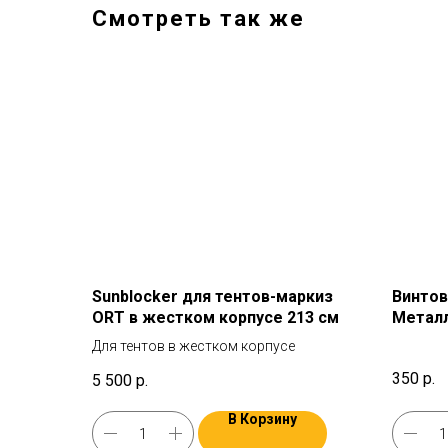
Смотреть так же
Sunblocker для тентов-маркиз
Винтов
ORT в жестком корпусе 213 см
Метал
Для тентов в жестком корпусе
350
р.
5 500
р.
В Корзину