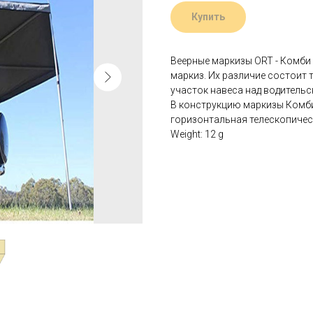
Купить
Веерные маркизы ORT - Комби
маркиз. Их различие состоит 
участок навеса над водительс
В конструкцию маркизы Комби
горизонтальная телескопичес
Weight: 12 g