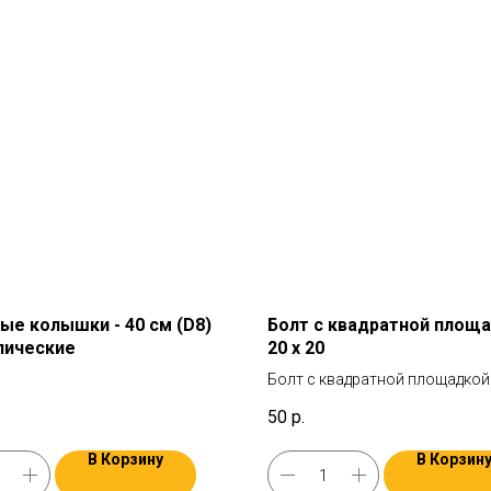
ые колышки - 40 см (D8)
Болт с квадратной площ
лические
20 х 20
Болт с квадратной площадкой
необходим для крепления
50
р.
кронштейнов маркиз ORT на 
поперечины без сверления.
В Корзину
В Корзин
Нержавеющая сталь.