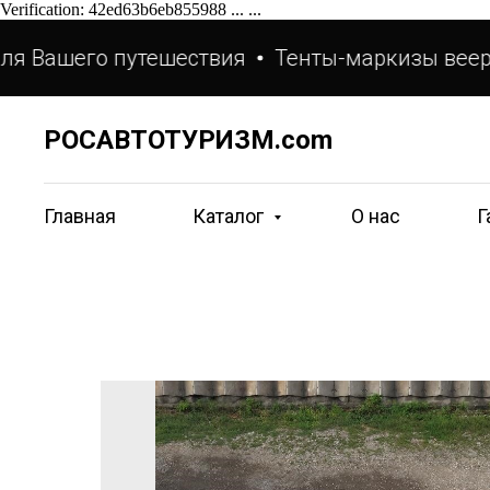
Verification: 42ed63b6eb855988 ...
...
 Вашего путешествия
Тенты-маркизы веерны
РОСАВТОТУРИЗМ.com
Главная
Каталог
О нас
Г