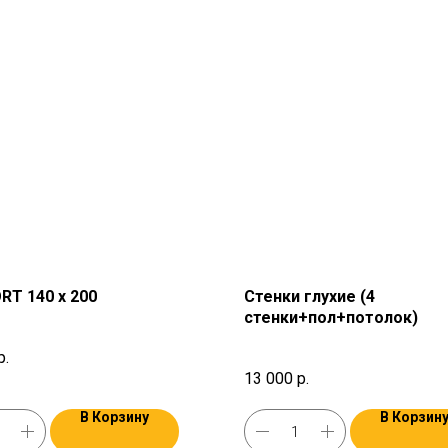
RT 140 х 200
Стенки глухие (4
стенки+пол+потолок)
р.
13 000
р.
В Корзину
В Корзин