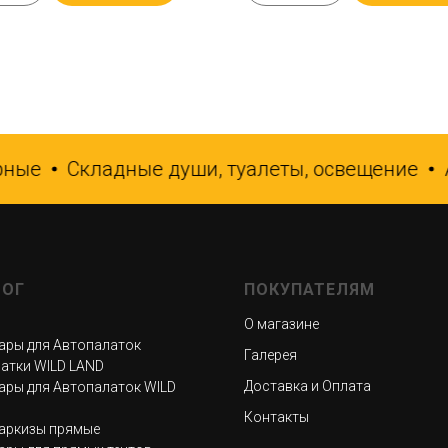
ые
Складные души, туалеты, освещение
Ав
ЛОГ
ПОКУПАТЕЛЯМ
О магазине
ары для Автопалаток
Галерея
атки WILD LAND
Доставка и Оплата
ары для Автопалаток WILD
Контакты
аркизы прямые