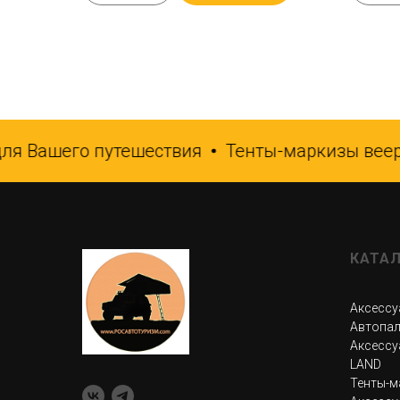
я Вашего путешествия
Тенты-маркизы веерн
КАТА
Аксессу
Автопал
Аксессу
LAND
Тенты-м