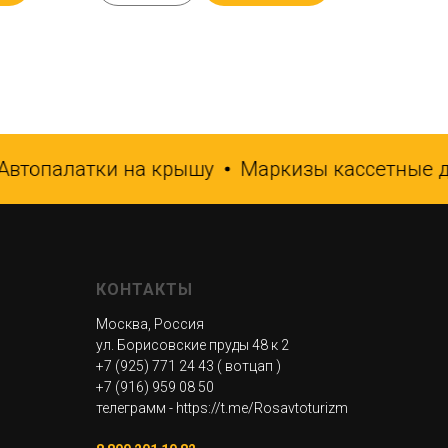
топалатки на крышу
Маркизы кассетные дл
КОНТАКТЫ
Москва, Россия
ул. Борисовские пруды 48 к 2
+7 (925) 771 24 43
( вотцап )
+7 (916) 959 08 50
телеграмм - https://t.me/Rosavtoturizm