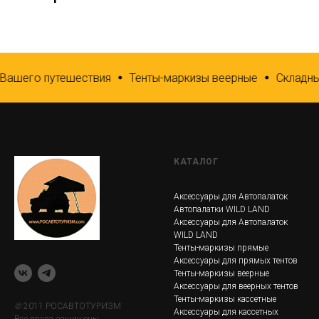
Вашего путешествия
Тенты-маркизы веерные
Складные
КАТАЛОГ
Аксессуары для Автопалаток
Автопалатки WILD LAND
Аксессуары для Автопалаток
WILD LAND
Тенты-маркизы прямые
Аксессуары для прямых тентов
Тенты-маркизы веерные
Аксессуары для веерных тентов
Тенты-маркизы кассетные
©
2011 РОСАВТОТУРИЗМ
Аксессуары для кассетных
Все права защищены