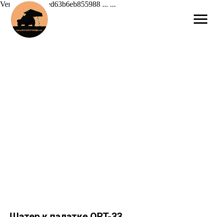
Verification: 42ed63b6eb855988 ...
...
Шатер к палатке ORT-33