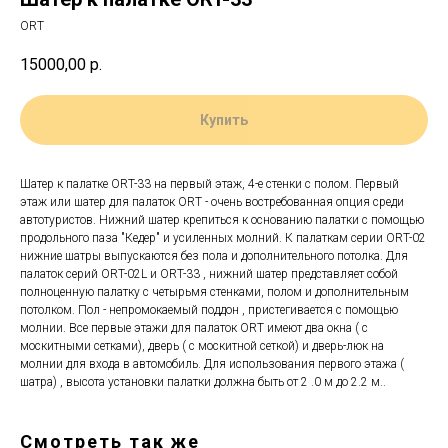
ORT
15000,00
р.
Купить
Шатер к палатке ORT-33 на первый этаж, 4-е стенки с полом. Первый
этаж или шатер для палаток ORT - очень востребованная опция среди
автотуристов. Нижний шатер крепиться к основанию палатки с помощью
продольного паза "Кедер" и усиленных молний. К палаткам серии ORT-02
нижние шатры выпускаются без пола и дополнительного потолка. Для
палаток серий ORT-02L и ORT-33 , нижний шатер представляет собой
полноценную палатку с четырьмя стенками, полом и дополнительным
потолком. Пол - непромокаемый поддон , пристегивается с помощью
молнии. Все первые этажи для палаток ORT имеют два окна ( с
москитными сетками), дверь ( с москитной сеткой) и дверь-люк на
молнии для входа в автомобиль. Для использования первого этажа (
шатра) , высота установки палатки должна быть от 2 .0 м до 2.2 м..
Смотреть так же