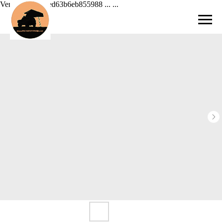
Verification: 42ed63b6eb855988 ...
...