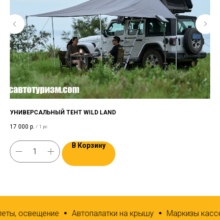
УНИВЕРСАЛЬНЫЙ ТЕНТ WILD LAND
ТЕ
17 000
р.
13 
/
1 pc
В Корзину
еты, освещение
Автопалатки на крышу
Маркизы кассе