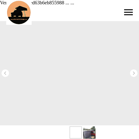
Verification: 42ed63b6eb855988 ...
...