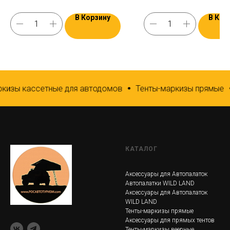
без сверления. Нержавеющая 
В Корзину
В Кор
кизы кассетные для автодомов
Тенты-маркизы прямые
КАТАЛОГ
Аксессуары для Автопалаток
Автопалатки WILD LAND
Аксессуары для Автопалаток
WILD LAND
Тенты-маркизы прямые
Аксессуары для прямых тентов
Тенты-маркизы веерные