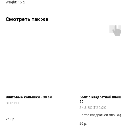
Weight: 15 g
Смотреть так же
Винтовые колышки - 30 см
Болт с квадратной площадк
20
SKU:
PEG
SKU:
BOLT 20x20
Болт с квадратной площадкой
250
р.
необходим для крепления кро
50
р.
маркиз ORT на багажные поп