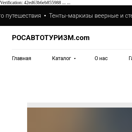
Verification: 42ed63b6eb855988 ...
...
 путешествия
Тенты-маркизы веерные и сте
РОСАВТОТУРИЗМ.com
Главная
Каталог
О нас
Г