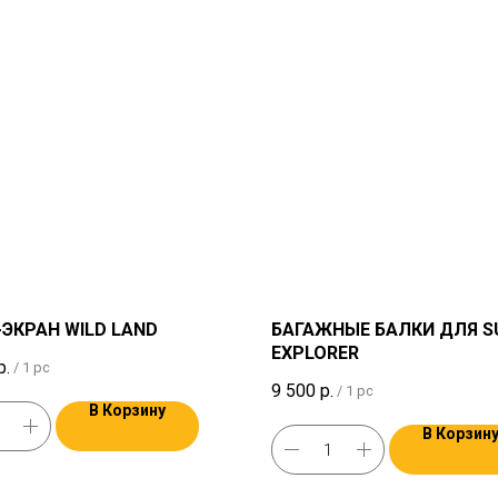
-ЭКРАН WILD LAND
БАГАЖНЫЕ БАЛКИ ДЛЯ S
EXPLORER
р.
/
1 pc
9 500
р.
/
1 pc
В Корзину
В Корзин