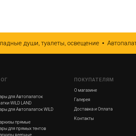
дные души, туалеты, освещение
Автопалатк
ЛОГ
ПОКУПАТЕЛЯМ
О магазине
ары для Автопалаток
Галерея
атки WILD LAND
Доставка и Оплата
ары для Автопалаток WILD
Контакты
аркизы прямые
ары для прямых тентов
аркизы веерные