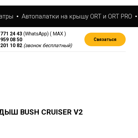
тры
Автопалатки на крышу ORT и ORT PRO
М
 771 24 43
(WhatsApp) ( МАХ )
 959 08 50
Связаться
 201 10 82
(звонок бесплатный)
ДЫШ BUSH CRUISER V2