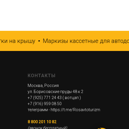
и на крышу
Маркизы кассетные для автодом
КОНТАКТЫ
Москва, Россия
ул. Борисовские пруды 48 к 2
+7 (925) 771 24 43
( вотцап )
+7 (916) 959 08 50
телеграмм - https://t.me/Rosavtoturizm
8 800 201 10 82
(звонок бесплатный)