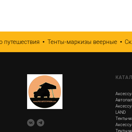
путешествия
Тенты-маркизы веерные
Скла
КАТА
Аксессу
Автопал
Аксессу
LAND
Тенты-м
Аксессу
Тенты-м