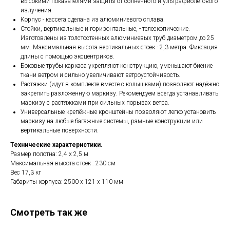
высокими показателями защиты от солнечного и ультрафиолетового
излучения.
Корпус - кассета сделана из алюминиевого сплава.
Стойки, вертикальные и горизонтальные, - телескопические.
Изготовлены из толстостенных алюминиевых труб диаметром до 25
мм. Максимальная высота вертикальных стоек - 2,3 метра. Фиксация
длины с помощью эксцентриков.
Боковые трубы каркаса укрепляют конструкцию, уменьшают биение
ткани ветром и сильно увеличивают ветроустойчивость.
Растяжки (идут в комплекте вместе с колышками) позволяют надёжно
закрепить разложенную маркизу. Рекомендуем всегда устанавливать
маркизу с растяжками при сильных порывах ветра.
Универсальные крепёжные кронштейны позволяют легко установить
маркизу на любые багажные системы, рамные конструкции или
вертикальные поверхности.
Технические характеристики.
Размер полотна: 2,4 x 2,5 м
Максимальная высота стоек : 230 см
Вес 17,3 кг
Габариты корпуса: 2500 х 121 х 110 мм
Смотреть так же