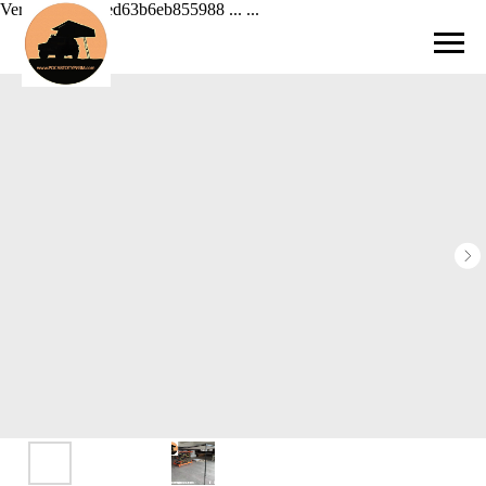
Verification: 42ed63b6eb855988 ...
...